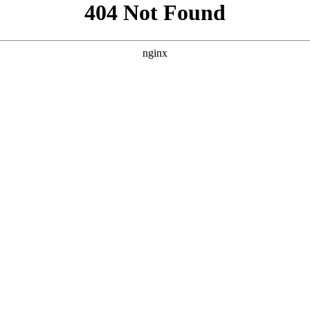
”，并参考案例风格，为您原创的三个SEO方案。每个方案都包
“真人演绎”与“大片质感” **核心词：免费网站看大片真人电视剧的在线
** **** **** --- ### 方案三：突出“资源丰富”与“真人剧
原创且符合SEO规范。您可以根据网站定位和目标受众选择最合适