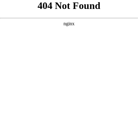
以下是根据您提供的核心词“免费网站看大片真人电视剧的在线
播”，并参考案例风格，为您原创的三个SEO方案。每个方案都
包含标题、描述和关键词，力求贴合影视风格，突出“免
费”、“真人”、“大片”及“在线播放”等核心要素。 --- ### 方案
一：聚焦“真人演绎”与“大片质感” **核心词：免费网站看大片真
人电视剧的在线播** **
** **** **** --- ### 方案二：强调“沉浸
式观影”与“真人影视库” **核心词：免费网站看大片真人电视剧
的在线播** **
** **** **** --- ### 方案三：突出“资源丰
富”与“真人剧情片” **核心词：免费网站看大片真人电视剧的在
线播** **
** **** **** --- 以上三个方案均围绕核心词展开，风
格与案例一致，内容原创且符合SEO规范。您可以根据网站定位
和目标受众选择最合适的方案，或在此基础上进一步调整。