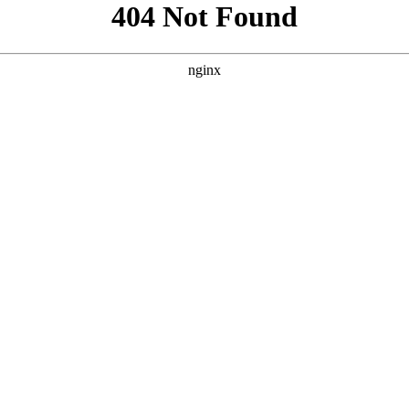
”，并参考案例风格，为您原创的三个SEO方案。每个方案都包
“真人演绎”与“大片质感” **核心词：免费网站看大片真人电视剧的在线
** **** **** --- ### 方案三：突出“资源丰富”与“真人剧
原创且符合SEO规范。您可以根据网站定位和目标受众选择最合适