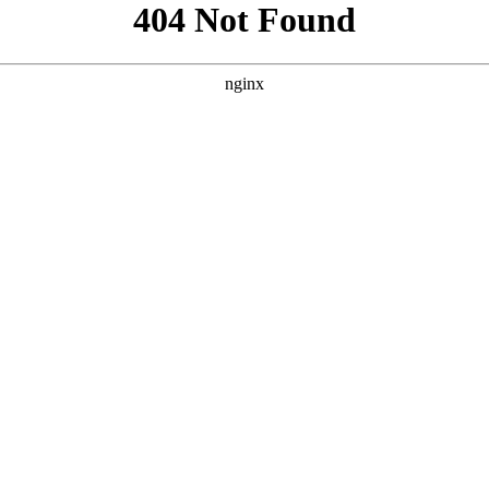
”，并参考案例风格，为您原创的三个SEO方案。每个方案都包
“真人演绎”与“大片质感” **核心词：免费网站看大片真人电视剧的在线
** **** **** --- ### 方案三：突出“资源丰富”与“真人剧
原创且符合SEO规范。您可以根据网站定位和目标受众选择最合适