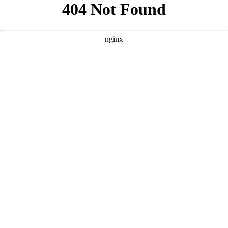
以下是根据您提供的核心词“免费网站看大片真人电视剧的在线
播”，并参考案例风格，为您原创的三个SEO方案。每个方案都
包含标题、描述和关键词，力求贴合影视风格，突出“免
费”、“真人”、“大片”及“在线播放”等核心要素。 --- ### 方案
一：聚焦“真人演绎”与“大片质感” **核心词：免费网站看大片真
人电视剧的在线播** **
** **** **** --- ### 方案二：强调“沉浸
式观影”与“真人影视库” **核心词：免费网站看大片真人电视剧
的在线播** **
** **** **** --- ### 方案三：突出“资源丰
富”与“真人剧情片” **核心词：免费网站看大片真人电视剧的在
线播** **
** **** **** --- 以上三个方案均围绕核心词展开，风
格与案例一致，内容原创且符合SEO规范。您可以根据网站定位
和目标受众选择最合适的方案，或在此基础上进一步调整。