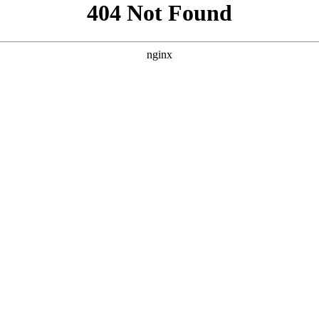
”，并参考案例风格，为您原创的三个SEO方案。每个方案都包
“真人演绎”与“大片质感” **核心词：免费网站看大片真人电视剧的在线
** **** **** --- ### 方案三：突出“资源丰富”与“真人剧
原创且符合SEO规范。您可以根据网站定位和目标受众选择最合适