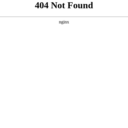
”，并参考案例风格，为您原创的三个SEO方案。每个方案都包
“真人演绎”与“大片质感” **核心词：免费网站看大片真人电视剧的在线
** **** **** --- ### 方案三：突出“资源丰富”与“真人剧
原创且符合SEO规范。您可以根据网站定位和目标受众选择最合适