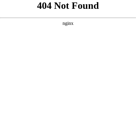
以下是根据您提供的核心词“免费网站看大片真人电视剧的在线
播”，并参考案例风格，为您原创的三个SEO方案。每个方案都
包含标题、描述和关键词，力求贴合影视风格，突出“免
费”、“真人”、“大片”及“在线播放”等核心要素。 --- ### 方案
一：聚焦“真人演绎”与“大片质感” **核心词：免费网站看大片真
人电视剧的在线播** **
** **** **** --- ### 方案二：强调“沉浸
式观影”与“真人影视库” **核心词：免费网站看大片真人电视剧
的在线播** **
** **** **** --- ### 方案三：突出“资源丰
富”与“真人剧情片” **核心词：免费网站看大片真人电视剧的在
线播** **
** **** **** --- 以上三个方案均围绕核心词展开，风
格与案例一致，内容原创且符合SEO规范。您可以根据网站定位
和目标受众选择最合适的方案，或在此基础上进一步调整。